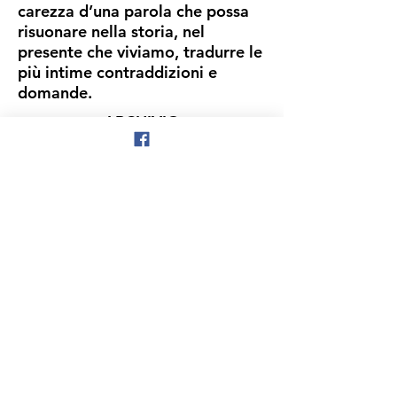
carezza d’una parola che possa
risuonare nella storia, nel
presente che viviamo, tradurre le
più intime contraddizioni e
domande.
ARCHIVIO
BOMBA
I
L BATTITO
INTRECCI
FRANGE
GEGENOSSE
CRISALIDI