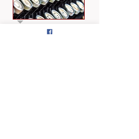
IMAGE INSPIRATION
a cura di
Nina
I VIDEO a cura di Alessandra
Ghimenti
la nostra cinepresa
OSSERVATORIO
CATTOLICO
sui generis
a cura di Ivano Lanzini