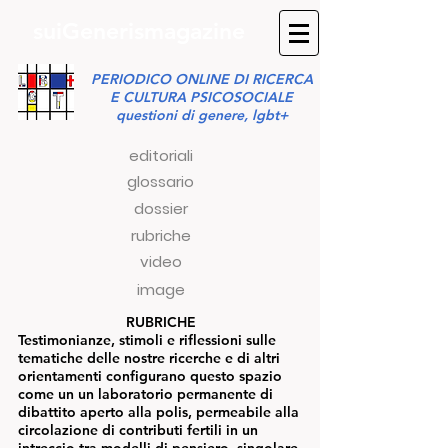
suiGenerismagazine
PERIODICO ONLINE DI RICERCA
E CULTURA PSICOSOCIALE
questioni di genere, lgbt+
editoriali
glossario
dossier
rubriche
video
image
RUBRICHE
Testimonianze, stimoli e riflessioni sulle
tematiche delle nostre ricerche e di altri
orientamenti configurano questo spazio
come un un laboratorio permanente di
dibattito aperto alla polis, permeabile alla
circolazione di contributi fertili in un