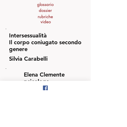
glossario
dossier
rubriche
video
Intersessualità
Il corpo coniugato secondo
genere
Silvia Carabelli
Elena Clemente
psicologa,
psicoterapeuta
a cura di Nina
appassionata di arte e di
social network