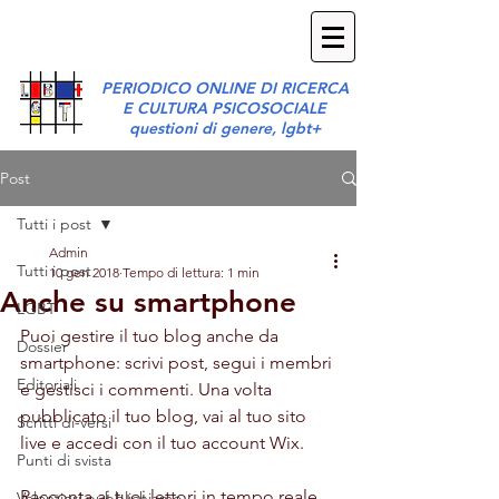
suiGenerismagazine
PERIODICO ONLINE DI RICERCA
E CULTURA PSICOSOCIALE
questioni di genere, lgbt+
Post
Tutti i post
Admin
Tutti i post
10 gen 2018
Tempo di lettura: 1 min
Anche su smartphone
LGBT
Puoi gestire il tuo blog anche da 
Dossier
smartphone: scrivi post, segui i membri 
Editoriali
e gestisci i commenti. Una volta 
pubblicato il tuo blog, vai al tuo sito 
Scritti di-versi
live e accedi con il tuo account Wix.
Punti di svista
Racconta ai tuoi lettori in tempo reale 
Volentieri pubblichiamo