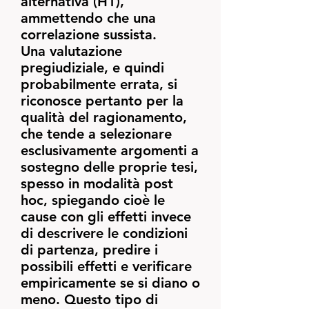
alternativa (H1),
ammettendo che una
correlazione sussista.
Una valutazione
pregiudiziale, e quindi
probabilmente errata, si
riconosce pertanto per la
qualità del ragionamento,
che tende a selezionare
esclusivamente argomenti a
sostegno delle proprie tesi,
spesso in modalità post
hoc, spiegando cioè le
cause con gli effetti invece
di descrivere le condizioni
di partenza, predire i
possibili effetti e verificare
empiricamente se si diano o
meno. Questo tipo di