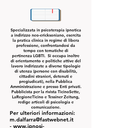
Specializzata in psicoterapia ipnotica
a indirizzo neo-ericksoniano, esercita
la pratica clinica in regime di libera
professione, confrontandosi da
tempo con tematiche di
pertinenza
LGBTI
. Si occupa inoltre
di orientamento e politiche attive del
lavoro indirizzate a diverse tipologie
di utenza (persone con disabilità,
cittadini stranieri, detenuti e
pregiudicati), nella Pubblica
Amministrazione e presso Enti privati.
Pubblicista per la rivista TicinoSette,
LaRegioneTicino e Tessiner Zeitung,
redige articoli di psicologia e
comunicazione.
Per ulteriori informazioni:
m.dalfarra@fastwebnet.it
-
www.ipnosi-