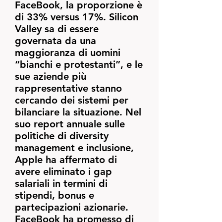
FaceBook, la proporzione è
di 33% versus 17%. Silicon
Valley sa di essere
governata da una
maggioranza di uomini
“bianchi e protestanti”, e le
sue aziende più
rappresentative stanno
cercando dei sistemi per
bilanciare la situazione. Nel
suo report annuale sulle
politiche di diversity
management e inclusione,
Apple ha affermato di
avere eliminato i gap
salariali in termini di
stipendi, bonus e
partecipazioni azionarie.
FaceBook ha promesso di