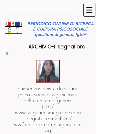
suiGenerismagazine
PERIODICO ONLINE DI RICERCA
E CULTURA PSICOSOCIALE
questioni di genere, lgbt+
ARCHIVIO-Il segnalibro
suiGeneris rivista
di
cultura
psico
-
sociale
sugli
scenari
della ricerca di genere
[sG]
/
www.suigenerismagazine.com
-
seguiteci su >
[
fsG]
/
ww.facebook.com/suigenerism
ag