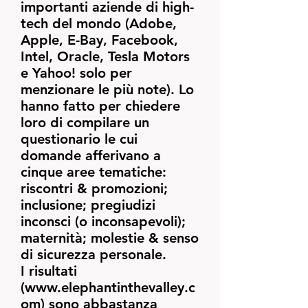
importanti aziende di high-
tech del mondo (Adobe,
Apple, E-Bay, Facebook,
Intel, Oracle, Tesla Motors
e Yahoo! solo per
menzionare le più note). Lo
hanno fatto per chiedere
loro di compilare un
questionario le cui
domande afferivano a
cinque aree tematiche:
riscontri & promozioni;
inclusione; pregiudizi
inconsci (o inconsapevoli);
maternità; molestie & senso
di sicurezza personale.
I risultati
(
www.elephantinthevalley.c
om
) sono abbastanza